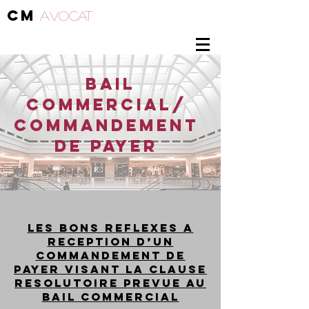
CM
AVOCAT
BAIL
COMMERCIAL/
commandement
de payer
LES BONS REFLEXES A
RECEPTION D’UN
COMMANDEMENT DE
PAYER VISANT LA CLAUSE
RESOLUTOIRE PREVUE AU
BAIL COMMERCIAL